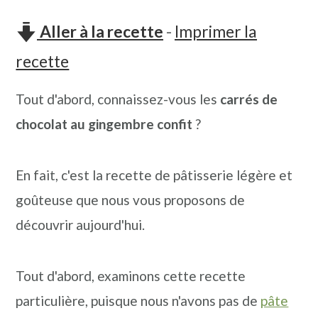
n
o
b
Aller à la recette
-
Imprimer la
a
n
a
v
t
r
recette
i
e
r
Tout d'abord, connaissez-vous les
carrés de
g
n
e
chocolat au gingembre confit
?
a
u
l
t
p
a
En fait, c'est la recette de pâtisserie légère et
i
r
t
goûteuse que nous vous proposons de
o
i
é
découvrir aujourd'hui.
n
n
r
p
c
a
Tout d'abord, examinons cette recette
r
i
l
particulière, puisque nous n'avons pas de
pâte
i
p
e