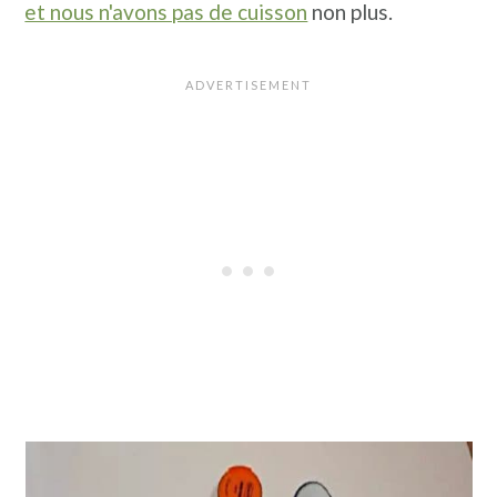
et nous n'avons pas de cuisson
non plus.
n
a
p
c
l
r
i
i
p
n
a
c
l
i
e
p
a
l
e