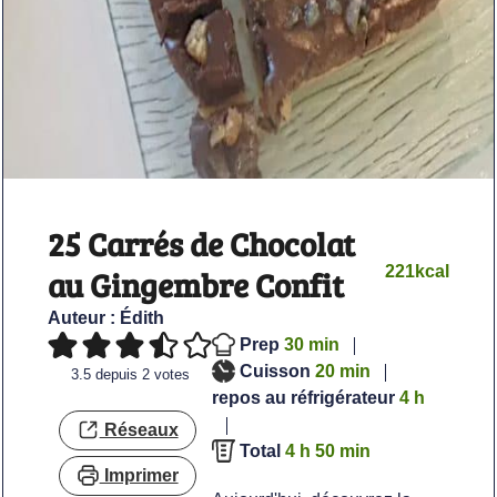
25 Carrés de Chocolat
221
kcal
au Gingembre Confit
Auteur :
Édith
minutes
Prep
30
min
minutes
Cuisson
20
min
3.5
depuis
2
votes
heures
repos au réfrigérateur
4
h
Réseaux
heures
minutes
Total
4
h
50
min
Imprimer