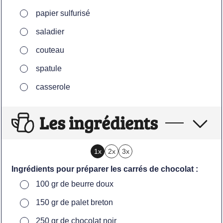
▢
papier sulfurisé
▢
saladier
▢
couteau
▢
spatule
▢
casserole
Les ingrédients
1x
2x
3x
Ingrédients pour préparer les carrés de chocolat :
▢
100
gr
de beurre doux
▢
150
gr
de palet breton
▢
250
gr
de chocolat noir