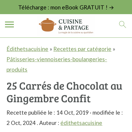
Télécharge : mon eBook GRATUIT ! →
P
P
P
Édithetsacuisine
»
Recettes par catégorie
»
a
a
a
Pâtisseries-viennoiseries-boulangeries-
s
s
s
produits
s
s
s
25 Carrés de Chocolat au
e
e
e
Gingembre Confit
r
r
r
à
a
à
Recette publiée le :
14 Oct, 2019
· modifiée le :
l
u
l
2 Oct, 2024
. Auteur :
édithetsacuisine
a
c
a