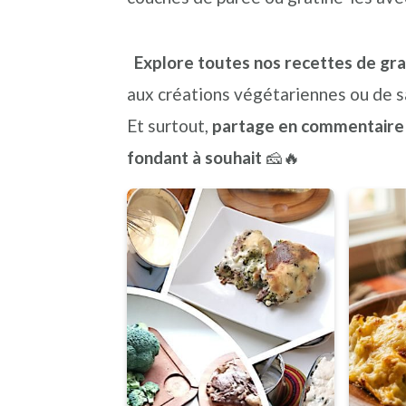
n
a
p
c
l
r
Explore toutes nos recettes de gra
i
i
aux créations végétariennes ou de s
p
n
Et surtout,
partage en commentaire t
a
c
fondant à souhait
🧀🔥
l
i
e
p
a
l
e