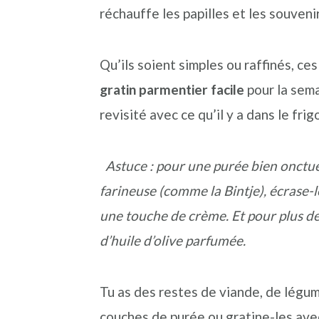
n
o
b
réchauffe les papilles et les souvenir
a
n
a
v
t
r
Qu’ils soient simples ou raffinés, ces
i
e
r
gratin parmentier facile
pour la sem
g
n
e
revisité avec ce qu’il y a dans le frigo
a
u
l
t
p
a
Astuce : pour une purée bien onctue
i
r
t
farineuse (comme la Bintje), écrase-l
o
i
é
une touche de crème. Et pour plus d
n
n
r
d’huile d’olive parfumée.
p
c
a
r
i
l
Tu as des restes de viande, de légum
i
p
e
couches de purée ou gratine-les avec