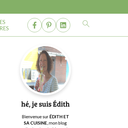
ES
RES
Barre
latérale
principale
hé, je suis Édith
Bienvenue sur
ÉDITH ET
SA CUISINE
, mon blog