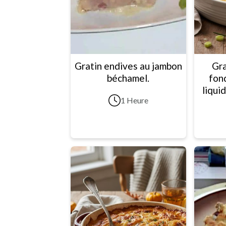
Gratin endives au jambon
Gra
béchamel.
fon
liqui
1 Heure