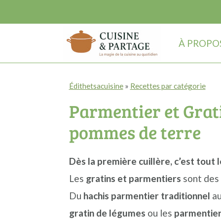
À PROPO
P
P
P
Édithetsacuisine
»
Recettes par catégorie
a
a
a
Parmentier et Grati
s
s
s
s
s
s
pommes de terre
e
e
e
r
r
r
Dès la première cuillère, c’est tout l
à
a
à
Les
gratins et parmentiers
sont des 
l
u
l
Du
hachis parmentier traditionnel
a
a
c
a
gratin de légumes
ou les
parmentier