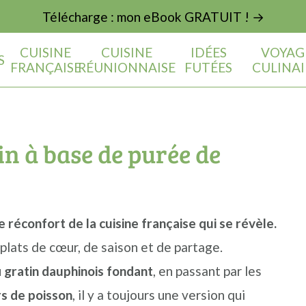
Télécharge : mon eBook GRATUIT ! →
CUISINE
CUISINE
IDÉES
VOYAG
S
FRANÇAISE
RÉUNIONNAISE
FUTÉES
CULINAI
n à base de purée de
e réconfort de la cuisine française qui se révèle.
plats de cœur, de saison et de partage.
u
gratin dauphinois fondant
, en passant par les
s de poisson
, il y a toujours une version qui