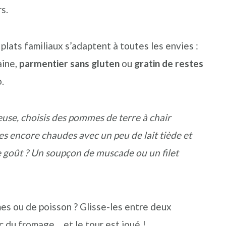
s.
 plats familiaux s’adaptent à toutes les envies :
aine,
parmentier sans gluten
ou
gratin de restes
.
use, choisis des pommes de terre à chair
es encore chaudes avec un peu de lait tiède et
e goût ? Un soupçon de muscade ou un filet
es ou de poisson ? Glisse-les entre deux
 du fromage… et le tour est joué !