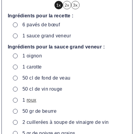
1x
2x
3x
Ingrédients pour la recette :
▢
6
pavés de bœuf
▢
1
sauce grand veneur
Ingrédients pour la sauce grand veneur :
▢
1
oignon
▢
1
carotte
▢
50
cl
de fond de veau
▢
50
cl
de vin rouge
▢
1
roux
▢
50
gr
de beurre
▢
2
cuillerées à soupe de vinaigre de vin
▢
5
gr
de poivre en grains