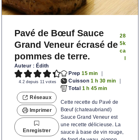
Pavé de Bœuf Sauce
28
Grand Veneur écrasé de
5
k
ca
pommes de terre.
l
Auteur :
Édith
m
Prep
15
min
i
h
m
Cuisson
1
h
30
min
4.2
depuis
11
votes
h
n
e
m
i
Total
1
h
45
min
e
u
u
i
n
Réseaux
Cette recette du Pavé de
u
t
r
n
u
Bœuf (chateaubriand)
Imprimer
r
e
e
u
t
Sauce Grand Veneur est
e
s
t
e
une recette délicieuse. La
e
s
Enregistrer
sauce à base de vin rouge,
s
de fond de veau, oignon,