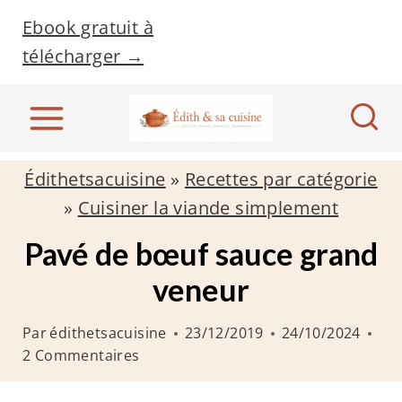
A
Ebook gratuit à
l
télécharger →
l
e
r
a
Édithetsacuisine
»
Recettes par catégorie
u
»
Cuisiner la viande simplement
c
o
Pavé de bœuf sauce grand
n
veneur
t
e
Par
édithetsacuisine
23/12/2019
24/10/2024
n
2 Commentaires
u