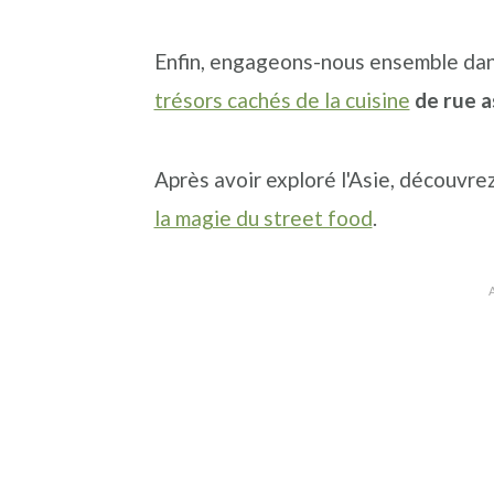
n
a
p
c
l
r
Enfin, engageons-nous ensemble dans
i
i
trésors cachés de la cuisine
de rue a
p
n
a
c
Après avoir exploré l'Asie, découvre
l
i
la magie du street food
.
e
p
a
l
e