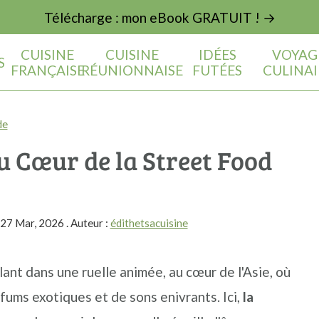
Télécharge : mon eBook GRATUIT ! →
CUISINE
CUISINE
IDÉES
VOYAG
S
FRANÇAISE
RÉUNIONNAISE
FUTÉES
CULINAI
de
u Cœur de la Street Food
27 Mar, 2026
. Auteur :
édithetsacuisine
nt dans une ruelle animée, au cœur de l'Asie, où
fums exotiques et de sons enivrants. Ici,
la