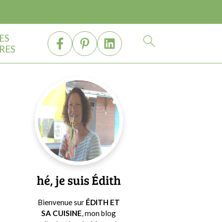
ES
RES
Barre
latérale
principale
hé, je suis Édith
Bienvenue sur
ÉDITH ET
SA CUISINE
, mon blog