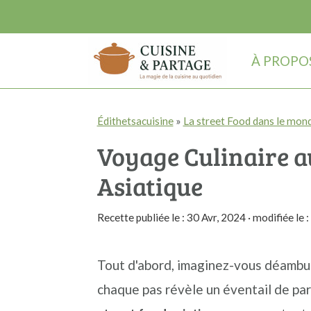
À PROPO
P
P
P
Édithetsacuisine
»
La street Food dans le mon
a
a
a
Voyage Culinaire a
s
s
s
s
s
s
Asiatique
e
e
e
Recette publiée le :
30 Avr, 2024
· modifiée le :
r
r
r
à
a
à
Tout d'abord, imaginez-vous déambula
l
u
l
chaque pas révèle un éventail de par
a
c
a