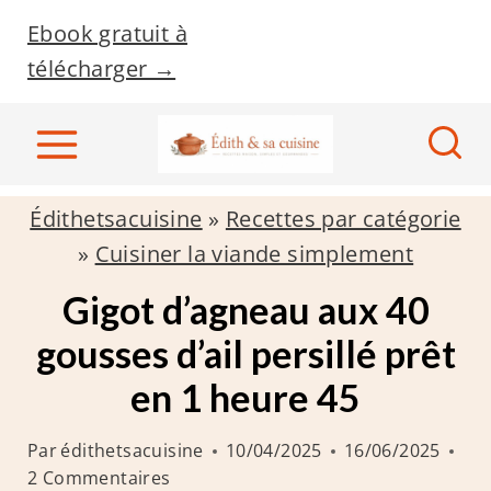
A
Ebook gratuit à
l
télécharger →
l
e
r
a
Édithetsacuisine
»
Recettes par catégorie
u
»
Cuisiner la viande simplement
c
o
Gigot d’agneau aux 40
n
gousses d’ail persillé prêt
t
en 1 heure 45
e
n
Par
édithetsacuisine
10/04/2025
16/06/2025
u
2 Commentaires