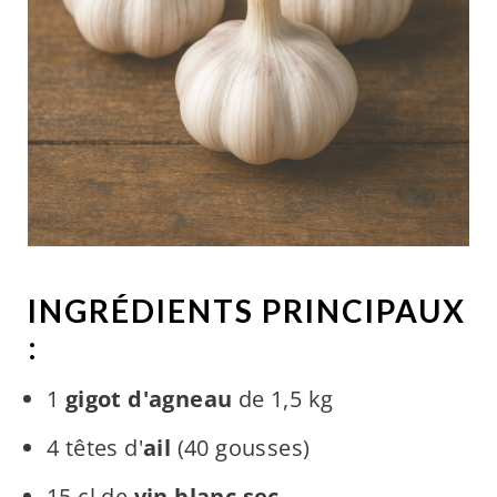
INGRÉDIENTS PRINCIPAUX
:
1
gigot d'agneau
de 1,5 kg
4 têtes d'
ail
(40 gousses)
15 cl de
vin blanc sec