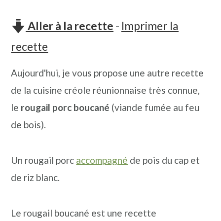
n
o
b
a
n
a
Aller à la recette
-
Imprimer la
v
t
r
recette
i
e
r
Aujourd'hui, je vous propose une autre recette
g
n
e
de la cuisine créole réunionnaise très connue,
a
u
l
le
rougail porc boucané
(viande fumée au feu
t
p
a
de bois).
i
r
t
o
i
é
Un rougail porc
accompagné
de pois du cap et
n
n
r
de riz blanc.
p
c
a
r
i
l
Le rougail boucané est une recette
i
p
e