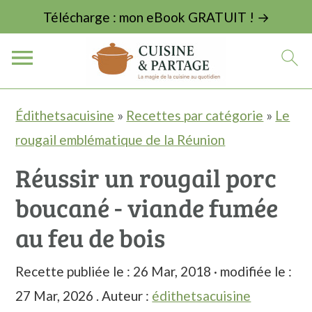
Télécharge : mon eBook GRATUIT ! →
P
P
P
Édithetsacuisine
»
Recettes par catégorie
»
Le
a
a
a
rougail emblématique de la Réunion
s
s
s
Réussir un rougail porc
s
s
s
boucané - viande fumée
e
e
e
r
r
r
au feu de bois
à
a
à
Recette publiée le :
26 Mar, 2018
· modifiée le :
l
u
l
27 Mar, 2026
. Auteur :
édithetsacuisine
a
c
a