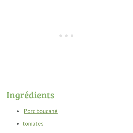
Ingrédients
Porc boucané
tomates