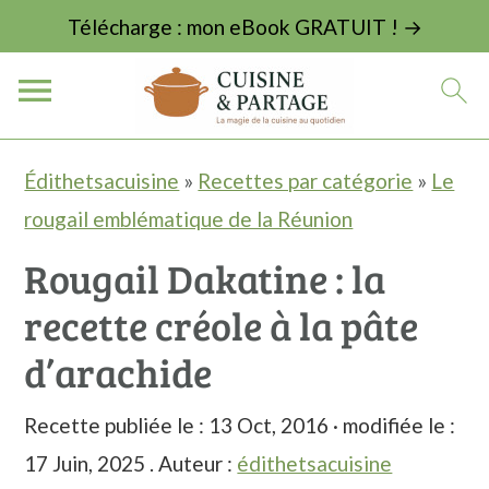
Télécharge : mon eBook GRATUIT ! →
P
P
P
Édithetsacuisine
»
Recettes par catégorie
»
Le
a
a
a
rougail emblématique de la Réunion
s
s
s
Rougail Dakatine : la
s
s
s
recette créole à la pâte
e
e
e
r
r
r
d’arachide
à
a
à
Recette publiée le :
13 Oct, 2016
· modifiée le :
l
u
l
17 Juin, 2025
. Auteur :
édithetsacuisine
a
c
a