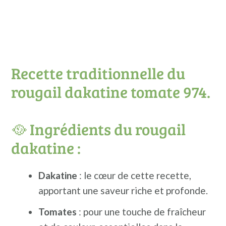
Sa renommée s'étend bien au-delà de
ses frontières natales, témoignant de
son caractère unique et apprécié.
Le secret de la Dakatine réside dans
Recette traditionnelle du
son processus de fabrication artisanal :
rougail dakatine tomate 974.
le
fin broyage
de la
graine d'arachide
torréfiée
.
🥘 Ingrédients du rougail
dakatine :
Cette méthode spécifique libère les
saveurs riches et nuancées de
Dakatine
: le cœur de cette recette,
apportant une saveur riche et profonde.
l'arachide, offrant une expérience
gustative inégalée.
Tomates
: pour une touche de fraîcheur