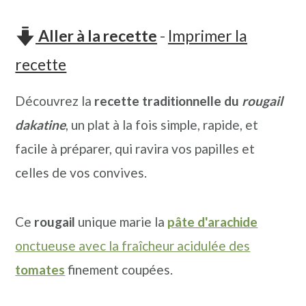
n
o
b
a
n
a
Aller à la recette
-
Imprimer la
v
t
r
recette
i
e
r
Découvrez la
recette traditionnelle
du
rougail
g
n
e
dakatine
, un plat à la fois simple, rapide, et
a
u
l
facile à préparer, qui ravira vos papilles et
t
p
a
celles de vos convives.
i
r
t
o
i
é
Ce
rougail
unique marie la
pâte d'arachide
n
n
r
onctueuse avec la fraîcheur acidulée des
p
c
a
tomates
finement coupées.
r
i
l
i
p
e