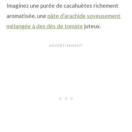
Imaginez une purée de cacahuètes richement
n
a
p
aromatisée, une
pâte d'arachide soyeusement
c
l
r
mélangée à des dés de tomate
juteux.
i
i
p
n
a
c
l
i
e
p
a
l
e