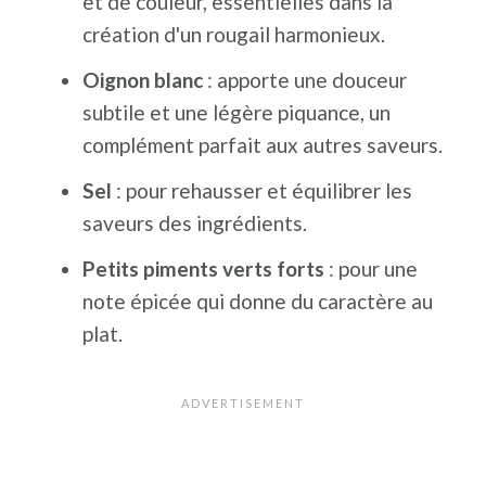
et de couleur, essentielles dans la
création d'un rougail harmonieux.
Sa composition est un savant mélange
d'ingrédients sélectionnés pour leur
Oignon blanc
: apporte une douceur
subtile et une légère piquance, un
qualité : de l'
huile de palme
, un soupçon
complément parfait aux autres saveurs.
de
sel
, une touche de
sucre
, et bien sûr,
l'ingrédient principal, des
Sel
: pour rehausser et équilibrer les
arachides
saveurs des ingrédients.
soigneusement choisies.
Petits piments verts forts
: pour une
note épicée qui donne du caractère au
Chaque élément contribue à la texture
plat.
onctueuse et au goût subtil qui font la
signature de la Dakatine.