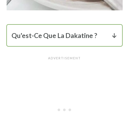
Qu'est-Ce Que La Dakatine ?
La
Dakatine
est bien plus qu'un simple
beurre d'arachide, elle est une marque
emblématique originaire d'Alsace,
célèbre pour sa qualité exceptionnelle.
Très populaire tant en métropole que
dans l'Océan Indien, la Dacatine a
conquis les cœurs et les cuisines de
nombreux gourmets et gourmands.