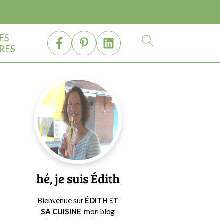
ES
RES
Barre
latérale
principale
hé, je suis Édith
Bienvenue sur
ÉDITH ET
SA CUISINE
, mon blog