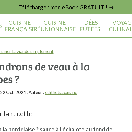
Télécharge : mon eBook GRATUIT ! →
CUISINE
CUISINE
IDÉES
VOYAG
S
FRANÇAISE
RÉUNIONNAISE
FUTÉES
CULINAI
isiner la viande simplement
ndrons de veau à la
pes ?
22 Oct, 2024
. Auteur :
édithetsacuisine
 la recette
la bordelaise ? sauce à l'échalote au fond de