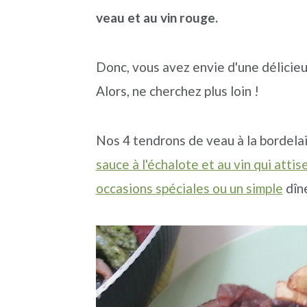
n
o
b
veau et au vin rouge.
a
n
a
v
t
r
Donc, vous avez envie d'une délicieu
i
e
r
Alors, ne cherchez plus loin !
g
n
e
a
u
l
Nos 4 tendrons de veau à la bordelai
t
p
a
sauce à l'échalote et au vin qui attis
i
r
t
occasions spéciales ou un simple
dîn
o
i
é
n
n
r
p
c
a
r
i
l
i
p
e