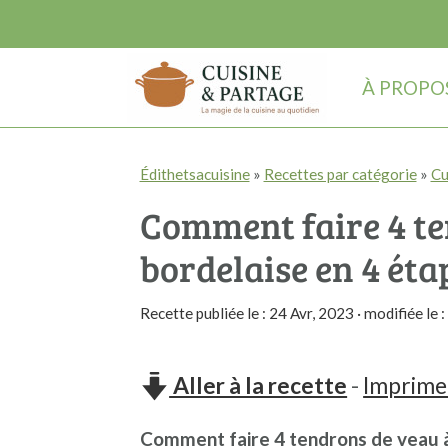
À PROPO
P
P
P
Édithetsacuisine
»
Recettes par catégorie
»
Cu
a
a
a
Comment faire 4 te
s
s
s
s
s
s
bordelaise en 4 éta
e
e
e
Recette publiée le :
24 Avr, 2023
· modifiée le :
r
r
r
à
a
à
Aller à la recette
-
Imprimer
l
u
l
a
c
a
Comment faire 4 tendrons de veau à 